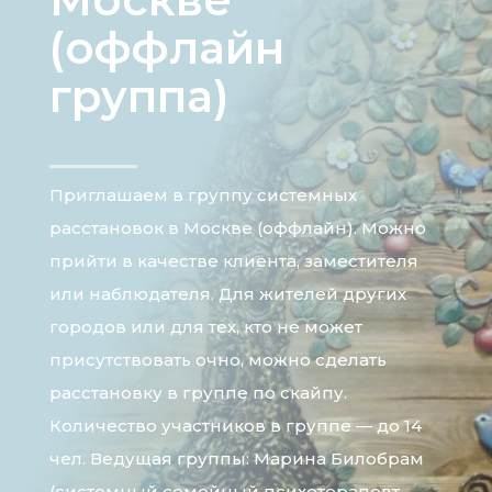
(оффлайн
группа)
Приглашаем в группу системных
расстановок в Москве (оффлайн). Можно
прийти в качестве клиента, заместителя
или наблюдателя. Для жителей других
городов или для тех, кто не может
присутствовать очно, можно сделать
расстановку в группе по скайпу.
Количество участников в группе — до 14
чел. Ведущая группы: Марина Билобрам
(системный семейный психотерапевт,