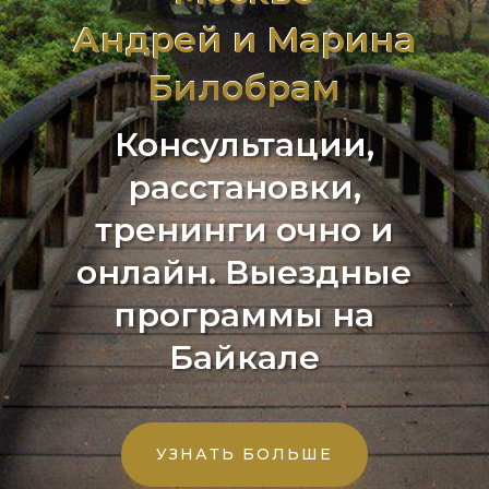
Андрей и Марина
Билобрам
Консультации,
расстановки,
тренинги очно и
онлайн. Выездные
программы на
Байкале
УЗНАТЬ БОЛЬШЕ