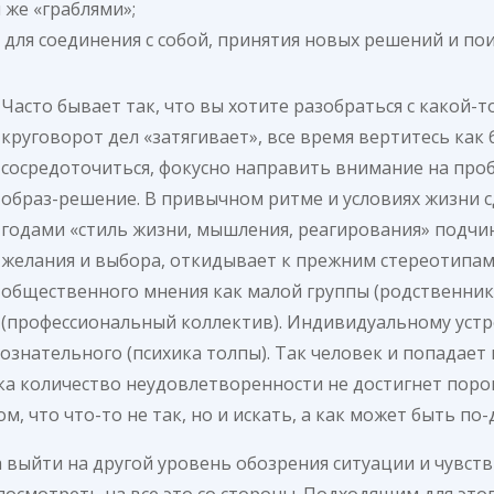
 же «граблями»;
для соединения с собой, принятия новых решений и по
Часто бывает так, что вы хотите разобраться с какой-т
круговорот дел «затягивает», все время вертитесь как б
сосредоточиться, фокусно направить внимание на проб
образ-решение. В привычном ритме и условиях жизни 
годами «стиль жизни, мышления, реагирования» подчи
желания и выбора, откидывает к прежним стереотипам
общественного мнения как малой группы (родственник
(профессиональный коллектив). Индивидуальному уст
знательного (психика толпы). Так человек и попадает
ока количество неудовлетворенности не достигнет порог
, что что-то не так, но и искать, а как может быть по-
а выйти на другой уровень обозрения ситуации и чувств
посмотреть на все это со стороны. Подходящим для это