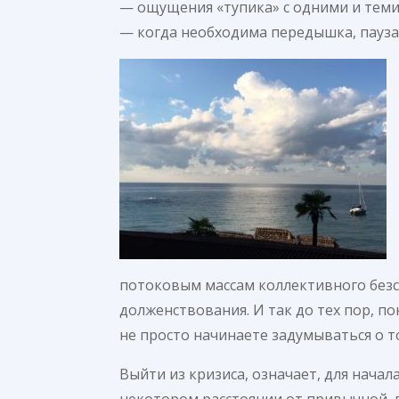
— ощущения «тупика» с одними и теми
— когда необходима передышка, пауза 
потоковым массам коллективного безсо
долженствования. И так до тех пор, п
не просто начинаете задумываться о том
Выйти из кризиса, означает, для начал
некотором расстоянии от привычной, 