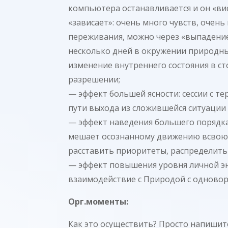
компьютера останавливается и он «висн
«зависает»: очень много чувств, оче
переживания, можно через «выпадение»
несколько дней в окружении природных
изменение внутреннего состояния в с
разрешении;
— эффект большей ясности: сессии с т
пути выхода из сложившейся ситуации 
— эффект наведения большего порядка:
мешает осознанному движению всвою 
расставить приоритеты, распределить
— эффект повышения уровня личной эне
взаимодействие с Природой с одново
Орг.моменты:
Как это осуществить? Просто напишите