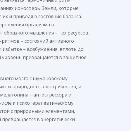
ебаниях ионосферы Земли, которые
их и приводя в состояние баланса.
оровления организма в
я, образного мышления – тех ресурсов,
-ритмов – состояний активного
и избытке – возбуждения, вплоть до
ый уровень превращаются в защитное
овного мозга с шумановскому
ком природного электричества, и
мелатонина – антистрессора и
числе к психотерапевтическому
отой с природными элементами,
й превращается в энергетически