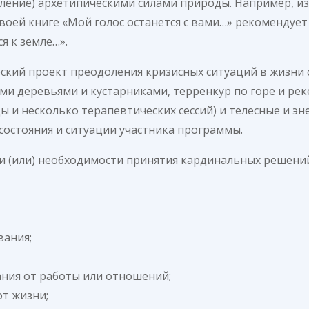
целение) архетипическими силами природы. Например, 
в своей книге «Мой голос останется с вами…» рекоменду
я к земле…».
кий проект преодоления кризисных ситуаций в жизни с
ми деревьями и кустарниками, терренкур по горе и рек
 и несколько терапевтических сессий) и телесные и эн
состояния и ситуации участника программы.
 и (или) необходимости принятия кардинальных решений
вания;
ния от работы или отношений;
от жизни;