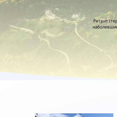
Ретрит (те
наболевшие