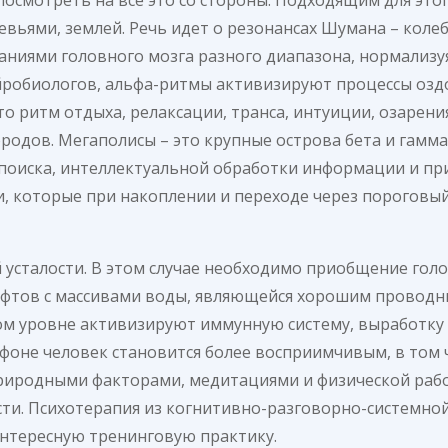
ревьями, землей. Речь идет о резонансах Шумана – кол
ниями головного мозга разного диапазона, нормализуя 
йробиологов, альфа-ритмы активизируют процессы озд
то ритм отдыха, релаксации, транса, интуиции, озарени
родов. Мегаполисы – это крупные острова бета и гамма
 поиска, интеллектуальной обработки информации и пр
и, которые при накоплении и переходе через порогов
 усталости. В этом случае необходимо приобщение гол
фтов с массивами воды, являющейся хорошим проводни
ом уровне активизируют иммунную систему, выработку 
 фоне человек становится более восприимчивым, в том 
природными факторами, медитациями и физической раб
сти. Психотерапия из когнитивно-разговорно-системно
нтересную тренинговую практику.