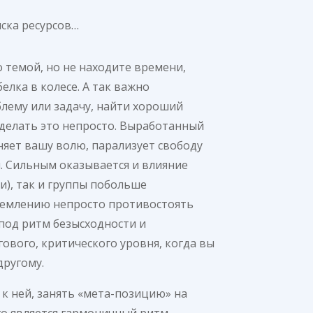
иска ресурсов…
о темой, но не находите времени,
елка в колесе. А так важно
лему или задачу, найти хороший
сделать это непросто. Выработанный
няет вашу волю, парализует свободу
. Сильным оказывается и влияние
и), так и группы побольше
ремлению непросто противостоять
 под ритм безысходности и
ового, критического уровня, когда вы
другому.
 к ней, занять «мета-позицию» на
го является гармоничный ритм