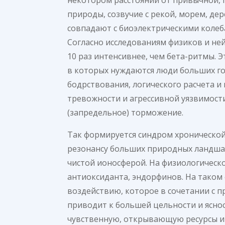
природы, созвучие с рекой, морем, де
совпадают с биоэлектрическими колеба
Согласно исследованиям физиков и не
10 раз интенсивнее, чем бета-ритмы. Э
в которых нуждаются люди больших го
бодрствования, логического расчета и
тревожности и агрессивной уязвимост
(запредельное) торможение.
Так формируется синдром хронической
резонансу больших природных ландша
чистой ионосферой. На физиологическ
антиоксиданта, эндорфинов. На таком
воздействию, которое в сочетании с 
приводит к большей цельности и ясно
чувственную, открывающую ресурсы и