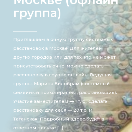
группа)
Приглашаем в очную группу системных
расстановок в Москве. Для жителей
других городов или для тех, кто не может
присутствовать очно, можно сделать
расстановку в группе он-лайн. Ведущая
группы: Марина Билобрам (системный
семейный психотерапевт, расстановщик).
Участие заместителем — 1 т. р., сделать
расстановку для себя — 20 т.р. м.
Таганская. Подробный адрес будет в
ответном письме […]