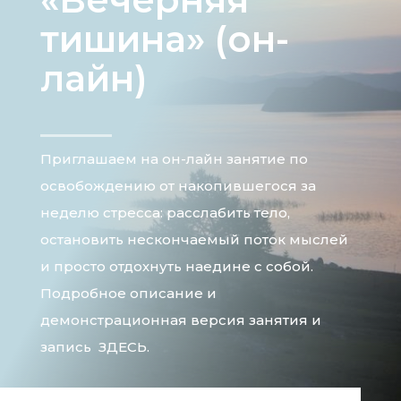
тишина» (он-
лайн)
Приглашаем на он-лайн занятие по
освобождению от накопившегося за
неделю стресса: расслабить тело,
остановить нескончаемый поток мыслей
и просто отдохнуть наедине с собой.
Подробное описание и
демонстрационная версия занятия и
запись ЗДЕСЬ.