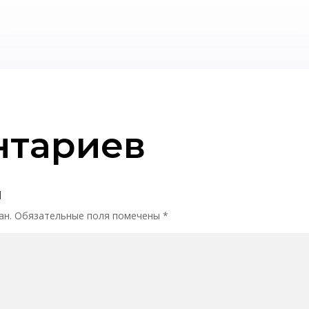
нтариев
й
ан.
Обязательные поля помечены
*