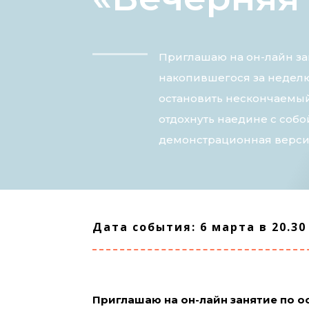
Приглашаю на он-лайн за
накопившегося за неделю 
остановить нескончаемый
отдохнуть наедине с соб
демонстрационная верси
Дата события: 6 марта в 20.30
Приглашаю на он-лайн занятие по 