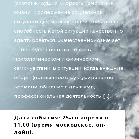
(эпохе) живущих. Скорость изменения
жизни и содержание социальной
ситуации для многих людей превысила
способность к этой ситуации качественно
адаптироваться. «Качественно» означает
— без существенных сбоев в
психологическом и физическом
самочувствии. В ситуации, когда внешние
опоры (привычное структурирование
времени: общение с друзьями,
профессиональная деятельность, […]
Дата события: 25-го апреля в
11.00 (время московское, он-
лайн).