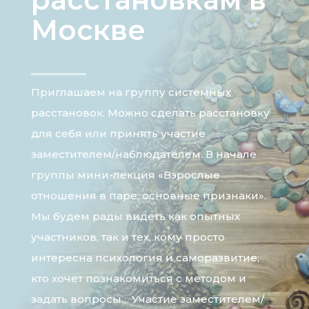
Москве
Приглашаем на группу системных
расстановок. Можно сделать расстановку
для себя или принять участие
заместителем/наблюдателем. В начале
группы мини-лекция «Взрослые
отношения в паре: основные признаки».
Мы будем рады видеть как опытных
участников, так и тех, кому просто
интересна психология и саморазвитие,
кто хочет познакомиться с методом и
задать вопросы… Участие заместителем/