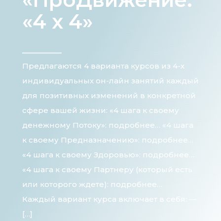
«4 х 4»
Предлагаются 4 варианта курсов из 4-х
индивидуальных он-лайн занятий каждый
для позитивных изменений в конкретной
сфере вашей жизни: «4 шага к своему
денежному Потоку»: подробнее… «4 шага
к своему Предназначению»: подробнее…
«4 шага к своему Здоровью»: подробнее…
«4 шага к своему Партнеру (который есть
или которого ждете): подробнее…
Каждый вариант курса включает в себя: —
[…]