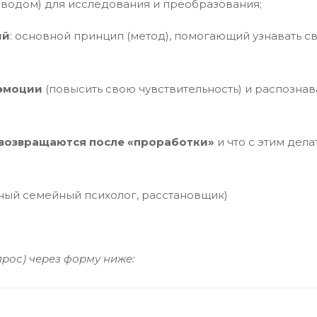
оводом) для исследования и преобразования;
ий
: основной принцип (метод), помогающий узнавать св
 эмоции
(повысить свою чувствительность) и распознава
 возвращаются после «проработки»
и что с этим дел
ный семейный психолог, расстановщик)
прос) через форму ниже: