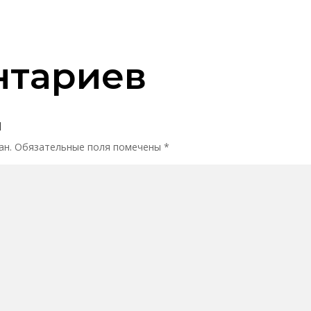
нтариев
й
ан.
Обязательные поля помечены
*