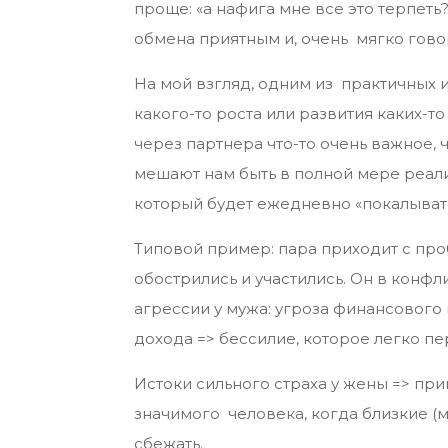
проще: «а нафига мне все это терпеть
обмена приятным и, очень мягко говор
На мой взгляд, одним из практичных 
какого-то роста или развития каких-т
через партнера что-то очень важное, ч
мешают нам быть в полной мере реализ
который будет ежедневно «покалывать»
Типовой пример: пара приходит с про
обострились и участились. Он в конфл
агрессии у мужа: угроза финансового
дохода => бессилие, которое легко п
Истоки сильного страха у жены => при
значимого человека, когда близкие (м
сбежать.