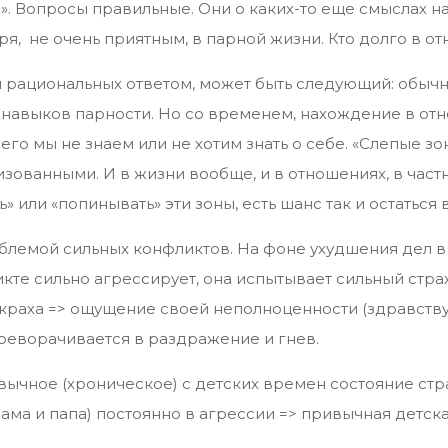
?». Вопросы правильные. Они о каких-то еще смыслах 
я, не очень приятным, в парной жизни. Кто долго в от
и рациональных ответом, может быть следующий: обыч
о навыков парности. Но со временем, нахождение в от
его мы не знаем или не хотим знать о себе. «Слепые зо
ованными. И в жизни вообще, и в отношениях, в частн
 или «попинывать» эти зоны, есть шанс так и остаться 
блемой сильных конфликтов. На фоне ухудшения дел в
икте сильно агрессирует, она испытывает сильный стра
 краха => ощущение своей неполноценности (здравству
ереворачивается в раздражение и гнев.
вычное (хроническое) с детских времен состояние стра
ама и папа) постоянно в агрессии => привычная детская