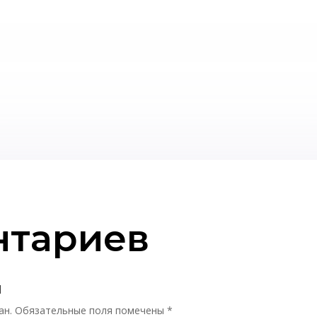
нтариев
й
ан.
Обязательные поля помечены
*