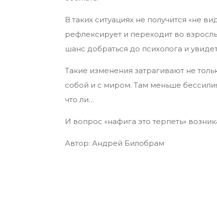
В таких ситуациях не получится «не в
рефлексирует и переходит во взрослые
шанс добраться до психолога и увидет
Такие изменения затрагивают не толь
собой и с миром. Там меньше бессилия
что ли…
И вопрос «нафига это терпеть» возни
Автор: Андрей Билобрам