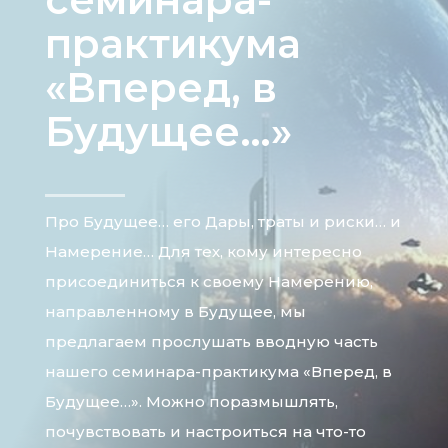
практикума
«Вперед, в
Будущее…»
Про Будущее… его Дары, траты и риски… и
Намерение… Для тех, кому интересно
присоединиться к своему Намерению,
направленному в Будущее, мы
предлагаем прослушать вводную часть
нашего семинара-практикума «Вперед, в
Будущее…». Можно поразмышлять,
почувствовать и настроиться на что-то