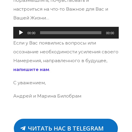
поразмышлять, почувствовать и
настроиться на что-то Важное для Вас и
Вашей Жизни…
Аудиоплеер
00:00
00:00
Если у Вас появились вопросы или
осознание необходимости усиления своего
Намерения, направленного в будущее,
напишите нам
.
С уважением,
Андрей и Марина Билобрам
ЧИТАТЬ НАС В TELEGRAM