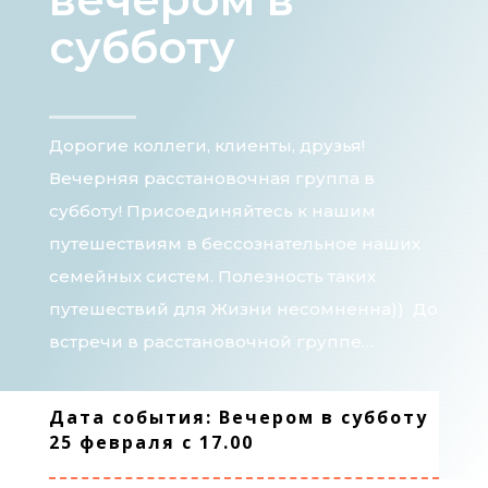
субботу
Дорогие коллеги, клиенты, друзья!
Вечерняя расстановочная группа в
субботу! Присоединяйтесь к нашим
путешествиям в бессознательное наших
семейных систем. Полезность таких
путешествий для Жизни несомненна)) До
встречи в расстановочной группе…
Дата события: Вечером в субботу
25 февраля с 17.00