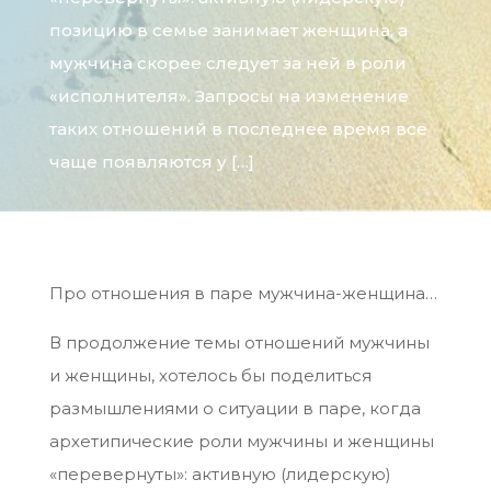
позицию в семье занимает женщина, а
мужчина скорее следует за ней в роли
«исполнителя». Запросы на изменение
таких отношений в последнее время все
чаще появляются у […]
Про отношения в паре мужчина-женщина…
В продолжение темы отношений мужчины
и женщины, хотелось бы поделиться
размышлениями о ситуации в паре, когда
архетипические роли мужчины и женщины
«перевернуты»: активную (лидерскую)