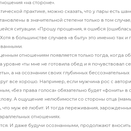
тношения «на стороне».
тической практике, можно сказать, что у пары есть шан
ановлены в значительной степени только в том случае,
йся ситуации. «Прошу прощения, я ошибся (ошиблась)
 Хотя в большинстве случаев «в быту» это именно так и
ованными.
оценным отношениям появляется только тогда, когда о
а уровне «ты мне не готовила обед и я почувствовал с
ты», а на осознании своих глубинных бессознательных
округ все хорошо. Например, если мужчина рос с автор
ным, «без права голоса» обязательно будет «фонить» в
слову. А ощущение нелюбимости со стороны отца (мамы
, что муж её любит. И тогда переживания, зарожденные
параллельных отношениях.
ются. И даже будучи осознанными, продолжают вносить 