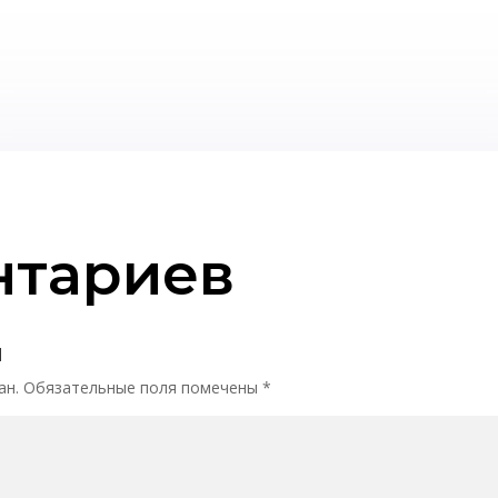
нтариев
й
ан.
Обязательные поля помечены
*