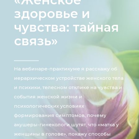
здоровье и
чувства: тайная
связь»
На вебинаре-практикуме я расскажу об
иерархическом устройстве женского тела
и психики, телесном отклике на чувства и
события женской жизни и
психологических условиях
формирования симптомов, почему
акушеры-гинекологи шутят, что «матка у
женщины в голове», покажу способы