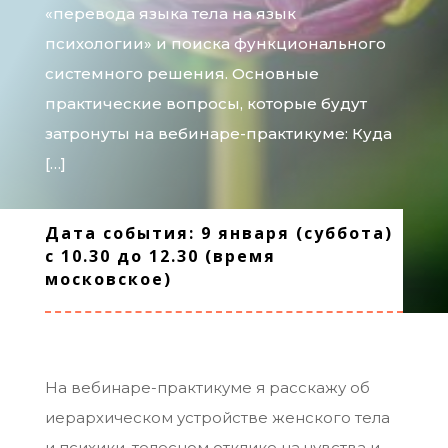
«перевода языка тела на язык
психологии» и поиска функционального
системного решения. Основные
практические вопросы, которые будут
затронуты на вебинаре-практикуме: Куда
[…]
Дата события: 9 января (суббота)
с 10.30 до 12.30 (время
московское)
На вебинаре-практикуме я расскажу об
иерархическом устройстве женского тела
и психики, телесном отклике на чувства и