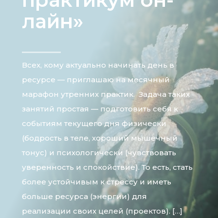
лайн»
Всех, кому актуально начинать день в
ресурсе — приглашаю на месячный
марафон утренних практик. Задача таких
занятий простая — подготовить себя к
событиям текущего дня физически
(бодрость в теле, хороший мышечный
тонус) и психологически (чувствовать
уверенность и спокойствие). То есть, стать
более устойчивым к стрессу и иметь
больше ресурса (энергии) для
реализации своих целей (проектов). […]