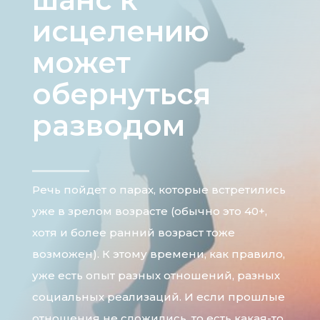
исцелению
может
обернуться
разводом
Речь пойдет о парах, которые встретились
уже в зрелом возрасте (обычно это 40+,
хотя и более ранний возраст тоже
возможен). К этому времени, как правило,
уже есть опыт разных отношений, разных
социальных реализаций. И если прошлые
отношения не сложились, то есть какая-то