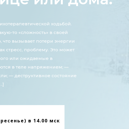
ихотерапевтической ходьбой.
акую-то «сложность» в своей
о, что вызывает потери энергии
к стресс, проблему. Это может
лого или ожидаемые в
ются в теле напряжением; —
ли; — деструктивное состояние
…]
ресенье) в 14.00 мск