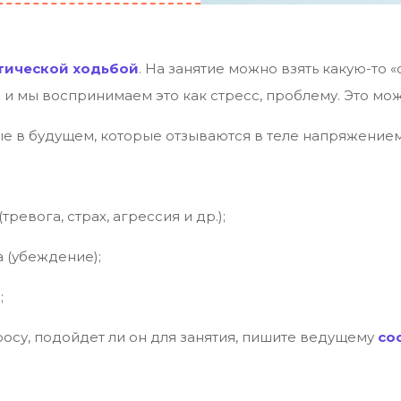
тической ходьбой
. На занятие можно взять какую-то 
и и мы воспринимаем это как стресс, проблему. Это мож
е в будущем, которые отзываются в теле напряжением
ревога, страх, агрессия и др.);
 (убеждение);
;
росу, подойдет ли он для занятия, пишите ведущему
со