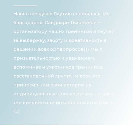
Наша поездка в Якутию состоялась. Мы
благодарны Сандааре Тихоновой —
организатору наших тренингов в Якутии
за выдержку, заботу и креативность в
решении всех орг.вопросов))) Мы с
признательностью и уважением,
вспоминаем участников тренингов,
расстановочной группы и всех, кто
приносил нам свои истории на
индивидуальные консультации… а также
тех, кто явно или не явно помогал нам в
[…]