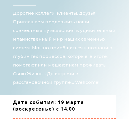
Дорогие коллеги, клиенты, друзья!
Приглашаем продолжить наши
совместные путешествия в удивительный
и таинственный мир наших семейных
систем. Можно приобщиться к познанию
глубин тех процессов, которые, в итоге,
помогают или мешают нам проживать
Свою Жизнь… До встречи в
расстановочной группе… Wellcome!
Дата события: 19 марта
(воскресенье) с 14.00