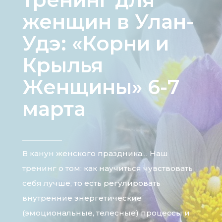
женщин в Улан-
Удэ: «Корни и
Крылья
Женщины» 6-7
марта
В канун женского праздника… Наш
тренинг о том: как научиться чувствовать
себя лучше, то есть регулировать
внутренние энергетические
(эмоциональные, телесные) процессы и