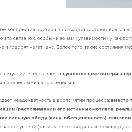
ое восприятие критики происходит «острее» всего на
 это связано с особыми зонами уязвимости ( у каждого
нем говорят негативно. Более того, такие состояния мо
то ситуации, всегда влечет
существенные потери энер
ями и телесными напряжениями.
ождает неадекватность в восприятии процесса:
вместо 
кации (распознавании его истинных мотивов, реальн
или сильную обиду (вину, обесцененность), или злим
 часто нулевой (зачастую все сводится к обмену ударам