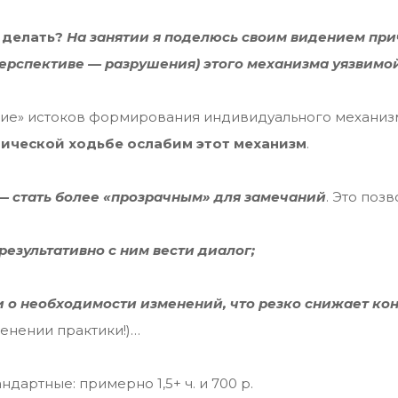
 делать?
На занятии я поделюсь своим видением прич
перспективе — разрушения) этого механизма уязвимо
ие» истоков формирования индивидуального механизм
тической ходьбе ослабим этот механизм
.
— стать более «прозрачным» для замечаний
. Это позв
результативно с ним вести диалог;
и о необходимости изменений, что резко снижает ко
енении практики!)…
ндартные: примерно 1,5+ ч. и 700 р.