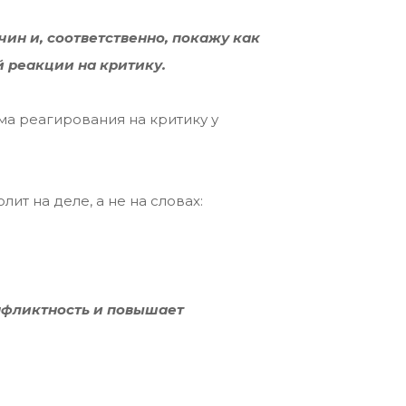
ин и, соответственно, покажу как
й реакции на критику.
а реагирования на критику у
олит на деле, а не на словах:
нфликтность и повышает