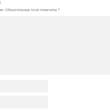
й
ан.
Обязательные поля помечены
*