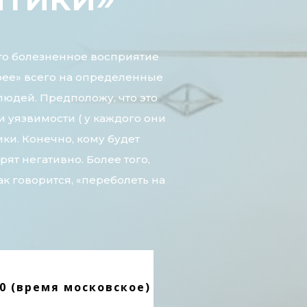
то болезненное восприятие
рее» всего на определенные
людей. Предположу, что это
 уязвимости ( у каждого они
ки. Конечно, кому будет
рят негативно. Более того,
ак говорится, «переболеть на
00 (время московское)