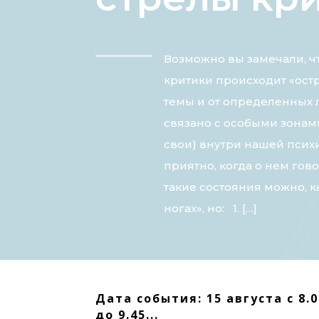
Возможно вы замечали, ч
критики происходит «ост
темы и от определенных 
связано с особыми зонами
свои) внутри нашей психи
приятно, когда о нем гово
такие состояния можно, к
ногах», но: 1. […]
Дата события: 15 августа с 8.
до 9.45...