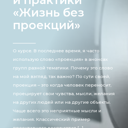
«Жизнь без
проекций»
О курсе. В последнее время, я часто
использую слово «проекция» в анонсах
групп разной тематики. Почему это слово
на мой взгляд, так важно? По сути своей,
проекция – это когда человек переносит,
проецирует свои чувства, мысли, желания
на других людей или на другие объекты.
Чаще всего это неприятные мысли и
желания. Классический пример
проективного восприятия […]