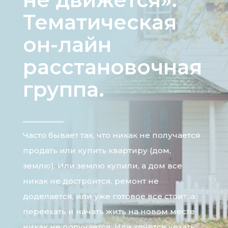
Тематическая
он-лайн
расстановочная
группа.
Часто бывает так, что никак не получается
продать или купить квартиру (дом,
землю). Или землю купили, а дом все
никак не достроится, ремонт не
доделается, или уже готовое все стоит, а
переехать и начать жить на новом месте
никак не получается. Или хочется уехать