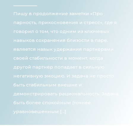
Пишу в продолжение заметки «Про
парность, прикосновения и стресс«, где я
говорил о том, что одним из ключевых
навыков сохранения близости в паре,
является навык удержания партнёрами
своей стабильности в момент, когда
другой партнёр попадает в сильную
негативную эмоцию. И задача не просто
быть стабильным внешне и
демонстрировать рациональность. Задача
быть более спокойным (точнее,
уравновешенным […]