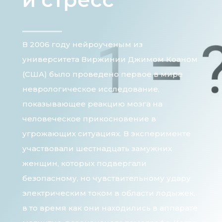
В 2006 году нейроученым из
университета Виржинии Джимом Коаном
(США) было проведено первое в мире
неврологическое исследование,
показывающее реакцию мозга на
человеческое прикосновение в
угрожающих ситуациях. В эксперименте
участвовали шестнадцать замужних
женщин, которых подвергали
безопасному, но чувствительному удару
электрическим током в области лодыжек,
в то время как они находились в аппарате