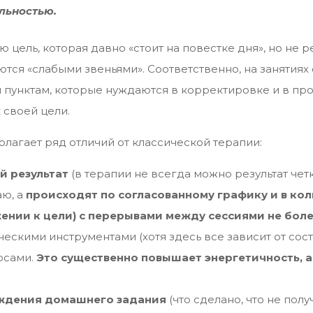
льностью.
 цель, которая давно «стоит на повестке дня», но не р
тся «слабыми звеньями». Соответственно, на занятиях 
 пунктам, которые нуждаются в корректировке и в пр
 своей цели.
лагает ряд отличий от классической терапии:
й результат
(в терапии не всегда можно результат чет
аю, а
происходят по согласованному графику и в кол
ении к цели) с перерывами между сессиями не более
ческими инструментами (хотя здесь все зависит от сост
осами.
Это существенно повышает энергетичность, а
уждения домашнего задания
(что сделано, что не получ