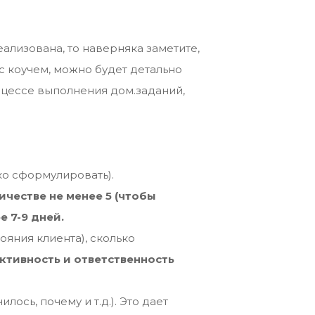
еализована, то наверняка заметите,
с коучем, можно будет детально
оцессе выполнения дом.заданий,
ко сформулировать).
ичестве не менее 5 (чтобы
 7-9 дней.
ояния клиента), сколько
ктивность и ответственность
илось, почему и т.д.). Это дает