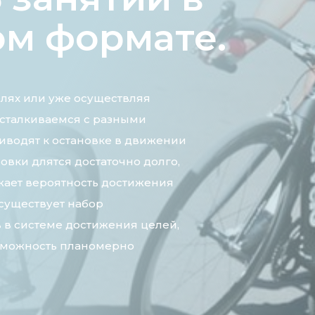
ом формате.
елях или уже осуществляя
 сталкиваемся с разными
иводят к остановке в движении
новки длятся достаточно долго,
ижает вероятность достижения
 существует набор
в системе достижения целей,
озможность планомерно