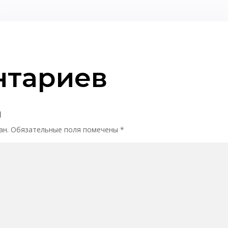
нтариев
й
ан.
Обязательные поля помечены
*