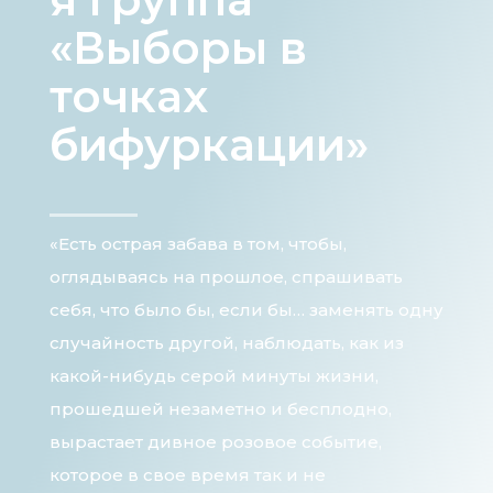
«Выборы в
точках
бифуркации»
«Есть острая забава в том, чтобы,
оглядываясь на прошлое, спрашивать
себя, что было бы, если бы… заменять одну
случайность другой, наблюдать, как из
какой-нибудь серой минуты жизни,
прошедшей незаметно и бесплодно,
вырастает дивное розовое событие,
которое в свое время так и не