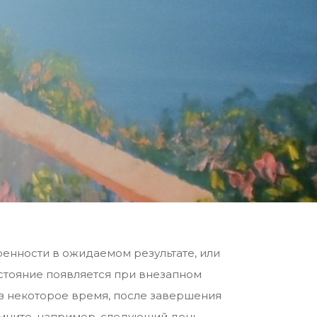
ренности в ожидаемом результате, или
остояние появляется при внезапном
з некоторое время, после завершения
омните, например, следующий день