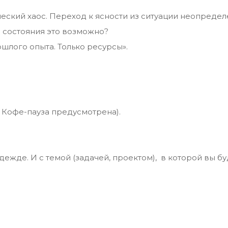
еский хаос. Переход к ясности из ситуации неопредел
о состояния это возможно?
шлого опыта. Только ресурсы».
30. Кофе-пауза предусмотрена).
ежде. И с темой (задачей, проектом), в которой вы б