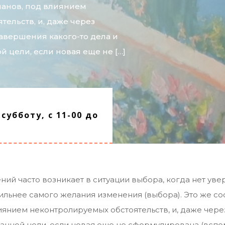
анов, под влиянием
ельств, и, даже через
авершения какого-то дела и
 цели, если новая еще не […]
субботу, с 11-00 до
ий часто возникает в ситуации выбора, когда нет уве
сильнее самого желания изменения (выбора). Это же с
янием неконтролируемых обстоятельств, и, даже чере
данной цели, если новая еще не сформулирована (всп