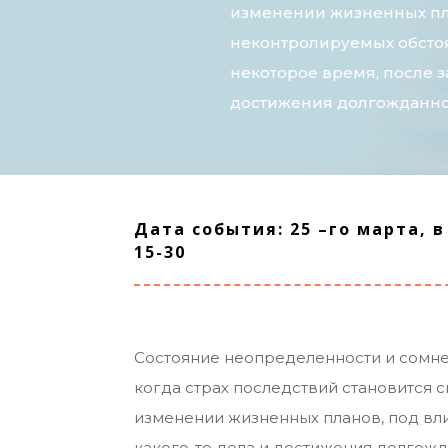
изменении жизненных пл
неконтролируемых обстоят
некоторое время, после з
достижения долгожданной
Дата события: 25 –го марта, в 
15-30
Состояние неопределенности и сомнен
когда страх последствий становится 
изменении жизненных планов, под вли
какого-то дела и достижения долгож