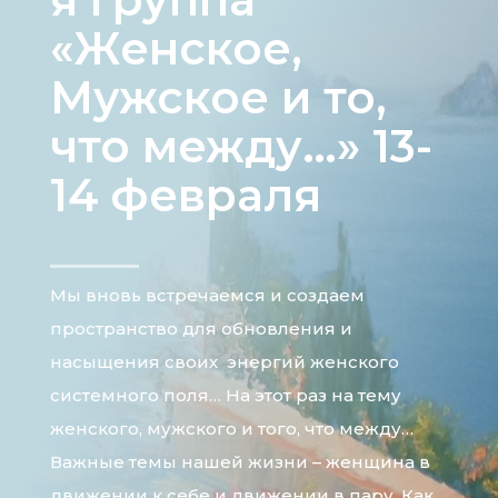
«Женское,
Мужское и то,
что между…» 13-
14 февраля
Мы вновь встречаемся и создаем
пространство для обновления и
насыщения своих энергий женского
системного поля… На этот раз на тему
женского, мужского и того, что между…
Важные темы нашей жизни – женщина в
движении к себе и движении в пару. Как