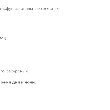
. дисфункциональные телесные
а»);
 его ресурсным.
время дня и ночи.