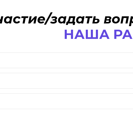
частие/задать воп
НАША Р