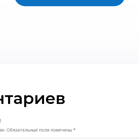
нтариев
й
ан.
Обязательные поля помечены
*