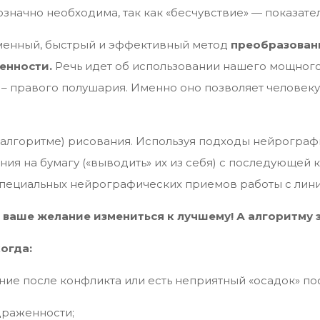
нозначно необходима, так как «бесчувствие» — показат
менный, быстрый и эффективный метод
преобразова
енности.
Речь идет об использовании нашего мощног
– правого полушария. Именно оно позволяет человеку
 (алгоритме) рисования. Используя подходы нейрограф
ия на бумагу («выводить» их из себя) с последующей 
ециальных нейрографических приемов работы с лини
 ваше желание измениться к лучшему! А алгоритму э
огда:
ние после конфликта или есть неприятный «осадок» по
здраженности;