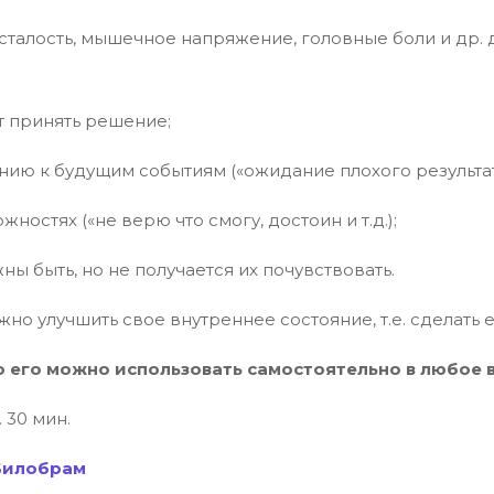
усталость, мышечное напряжение, головные боли и др
т принять решение;
нию к будущим событиям («ожидание плохого результат
ностях («не верю что смогу, достоин и т.д.);
ны быть, но не получается их почувствовать.
ужно улучшить свое внутреннее состояние, т.е. сделать
о его можно использовать самостоятельно в любое 
ч. 30 мин.
Билобрам