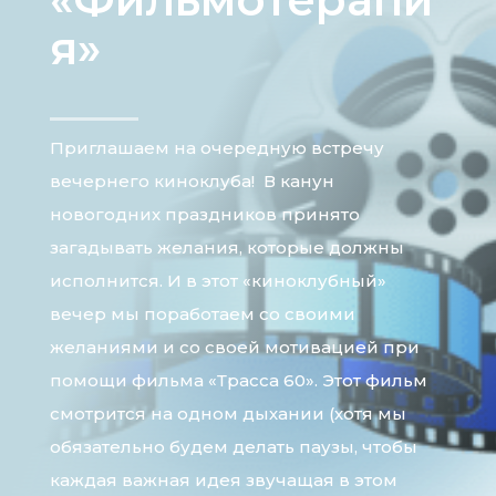
я»
Приглашаем на очередную встречу
вечернего киноклуба! В канун
новогодних праздников принято
загадывать желания, которые должны
исполнится. И в этот «киноклубный»
вечер мы поработаем со своими
желаниями и со своей мотивацией при
помощи фильма «Трасса 60». Этот фильм
смотрится на одном дыхании (хотя мы
обязательно будем делать паузы, чтобы
каждая важная идея звучащая в этом