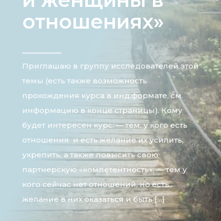
отношениях»
Приглашаю в группу исследователей этой
темы (есть также возможность
прохождения курса в инд.формате, см.
информацию в конце страницы). Кому
будет интересен курс: — тем, у кого есть
отношения и есть желание их усилить,
укрепить, а также повысить свою
партнерскую «компетентность»; — тем у
кого сейчас нет отношений, но есть
желание в них оказаться и быть […]