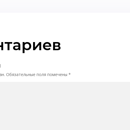
нтариев
й
ан.
Обязательные поля помечены
*