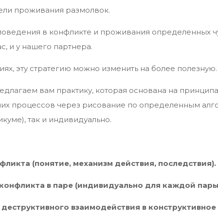
ели проживания размолвок.
 поведения в конфликте и проживания определенных ч
ас, и у нашего партнера.
ях, эту стратегию можно изменить на более полезную.
редлагаем вам практику, которая основана на принципа
их процессов через рисование по определенным алго
икуме), так и индивидуально.
ликта (понятие, механизм действия, последствия).
конфликта в паре (индивидуально для каждой пары
 деструктивного взаимодействия в конструктивное