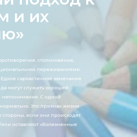
м и их
ию»
противоречие, столкновение,
оциональными переживаниями.
 Едкое саркастичное замечание
ида могут служить хорошей
и непонимания. С одной
 нормально. Это признак жизни
й стороны, если они происходят
и/или оставляют «болезненные