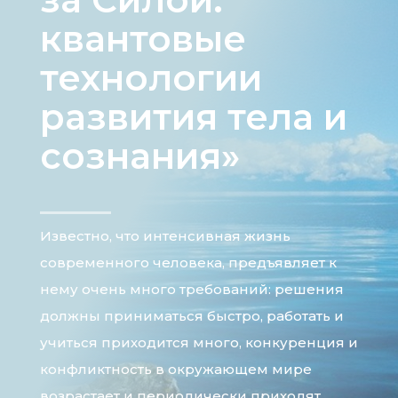
квантовые
технологии
развития тела и
сознания»
Известно, что интенсивная жизнь
современного человека, предъявляет к
нему очень много требований: решения
должны приниматься быстро, работать и
учиться приходится много, конкуренция и
конфликтность в окружающем мире
возрастает и периодически приходят