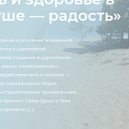
Душе — радость»
вление и усиление жизненной
ение и укрепление
 также создание и укрепление
 жизни. ознакомление с
одействия тела и психики —
ми положениями Новой
их практическим применением
 тренинг: Связь Души и Тела
х духовных […]