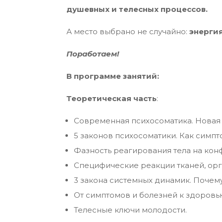
душевных и телесных процессов.
А место выбрано не случайно:
энерги
Поработаем!
В программе занятий:
Теоретическая часть
:
Современная психосоматика. Новая 
5 законов психосоматики. Как симпт
Фазность реагирования тела на конф
Специфические реакции тканей, орга
3 закона системных динамик. Почему
От симптомов и болезней к здоров
Телесные ключи молодости.