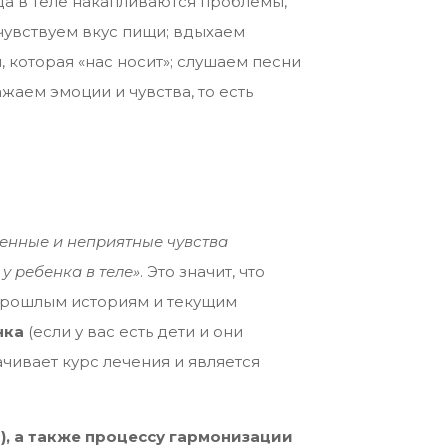
да в теле накапливаются проблемы,
чувствуем вкус пищи; вдыхаем
 которая «нас носит»; слушаем песни
жаем эмоции и чувства, то есть
енные и неприятные чувства
 у ребенка в теле»
. Это значит, что
к прошлым историям и текущим
нка
(если у вас есть дети и они
чивает курс лечения и является
), а также процессу гармонизации