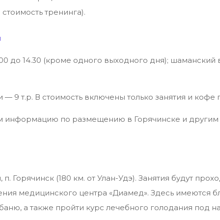
 стоимость тренинга).
м
.00 до 14.30 (кроме одного выходного дня); шаманский
ии — 9 т.р. В стоимость включены только занятия и кофе 
м информацию по размещению в Горячинске и другим
я, п. Горячинск (180 км. от Улан-Удэ). Занятия будут пр
ения медицинского центра «Диамед». Здесь имеются 
 баню, а также пройти курс лечебного голодания под 