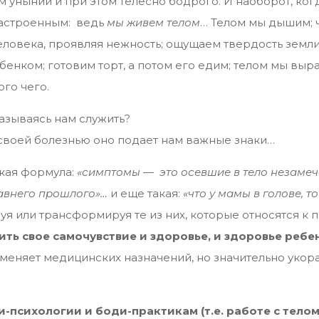
 унынии и при этом телесно бодрого. И наоборот, ког
настроенным: ведь
мы живем телом
… Телом мы дышим; 
ловека, проявляя нежность; ощущаем твердость земли,
енком; готовим торт, а потом его едим; телом мы выра
го чего.
казываясь нам служить?
 своей болезнью оно подает нам важные знаки…
акая формула:
«симптомы — это осевшие в тело незамеч
авнего прошлого»…
и еще такая:
«что у мамы в голове, то
ируя или трансформируя те из них, которые относятся 
ть свое самочувствие и здоровье, и здоровье ребе
тменяет медицинских назначений, но значительно укора
-психологии и боди-практикам (т.е. работе с телом