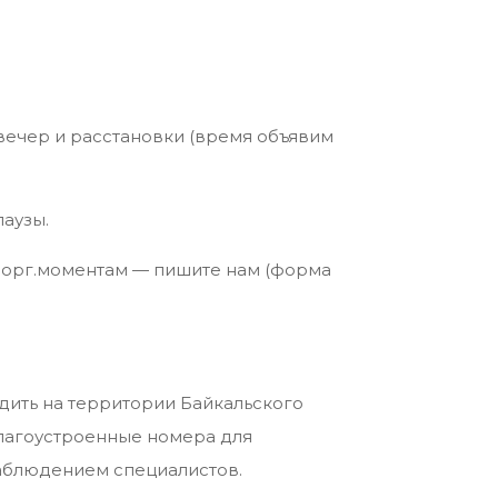
 вечер и расстановки (время объявим
паузы.
 орг.моментам — пишите нам (форма
оходить на территории Байкальского
благоустроенные номера для
наблюдением специалистов.