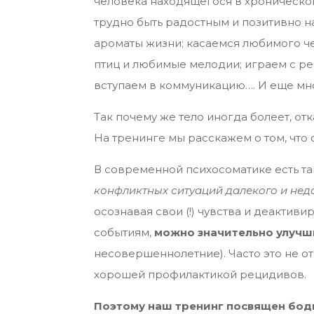
человека находящегося в хроническом
трудно быть радостным и позитивно 
ароматы жизни; касаемся любимого че
птиц и любимые мелодии; играем с реб
вступаем в коммуникацию…. И еще мно
Так почему же тело иногда болеет, от
На тренинге мы расскажем о том, что
В современной психосоматике есть т
конфликтных ситуаций далекого и нед
осознавая свои (!) чувства и деактив
событиям,
можно значительно улучши
несовершеннолетние). Часто это не о
хорошей профилактикой рецидивов.
Поэтому наш тренинг посвящен боди