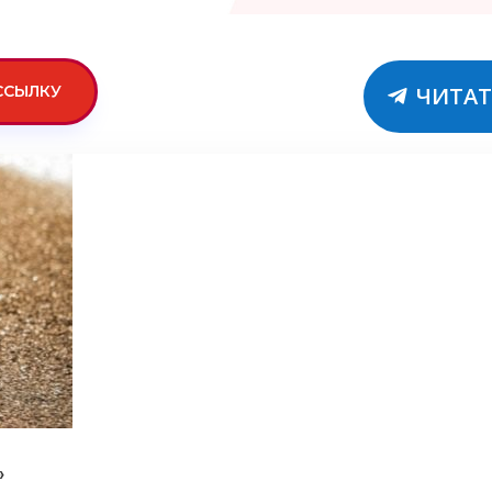
ССЫЛКУ
ЧИТАТ
»