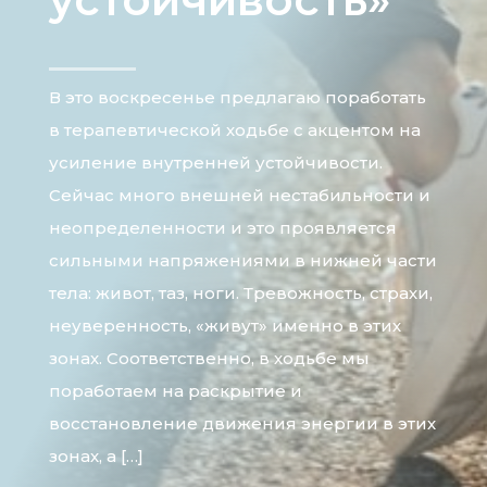
В это воскресенье предлагаю поработать
в терапевтической ходьбе с акцентом на
усиление внутренней устойчивости.
Сейчас много внешней нестабильности и
неопределенности и это проявляется
сильными напряжениями в нижней части
тела: живот, таз, ноги. Тревожность, страхи,
неуверенность, «живут» именно в этих
зонах. Соответственно, в ходьбе мы
поработаем на раскрытие и
восстановление движения энергии в этих
зонах, а […]