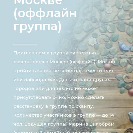
(оффлайн
группа)
Приглашаем в группу системных
расстановок в Москве (оффлайн). Можно
прийти в качестве клиента, заместителя
или наблюдателя. Для жителей других
городов или для тех, кто не может
присутствовать очно, можно сделать
расстановку в группе по скайпу.
Количество участников в группе — до 14
чел. Ведущая группы: Марина Билобрам
(системный семейный психотерапевт,