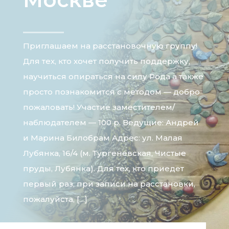
Приглашаем на расстановочную группу!
Для тех, кто хочет получить поддержку,
научиться опираться на силу Рода а также
просто познакомится с методом — добро
пожаловать! Участие заместителем/
наблюдателем — 100 р. Ведущие: Андрей
и Марина Билобрам Адрес: ул. Малая
Лубянка, 16/4 (м. Тургеневская, Чистые
пруды, Лубянка). Для тех, кто приедет
первый раз, при записи на расстановки,
пожалуйста, […]