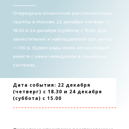
Очередные клиентские расстановочные
группы в Москве: 22 декабря (четверг) с
18.00 и 24 декабря (суббота) с 15.00. Для
заместителей и наблюдателей орг. взнос
— 100 р. Будем рады всем, кто исследует
вместе с нами невидимое в семейных
системах…
Дата события: 22 декабря
(четверг) с 18.30 и 24 декабря
(суббота) с 15.00