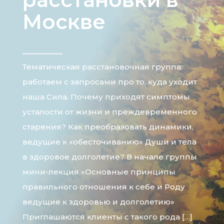
Москве
Тематическая расстановочная группа:
работаем с запросами про то, куда уходит
наша Сила. Почему приходят симптомы
усталости от жизни и преждевременного
старения? Как преобразовать динамики,
ведущие к «обесточиванию» Души и тела
в здоровое долголетие? В начале группы
мини-лекция «Основные принципы
правильного отношения к себе и Роду
ведущие к здоровью и долголетию»
Приглашаются клиенты с такого рода […]