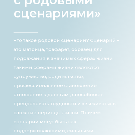
сценариями»
Что такое родовой сценарий? Сценарий –
это матрица, трафарет, образец для
подражания в значимых сферах жизни.
Такими сферами жизни являются
супружество, родительство,
профессиональное становление,
отношение к деньгам , способность
преодолевать трудности и «выживать» в
сложные периоды жизни. Причем
сценарии могут быть как
поддерживающими, сильными,