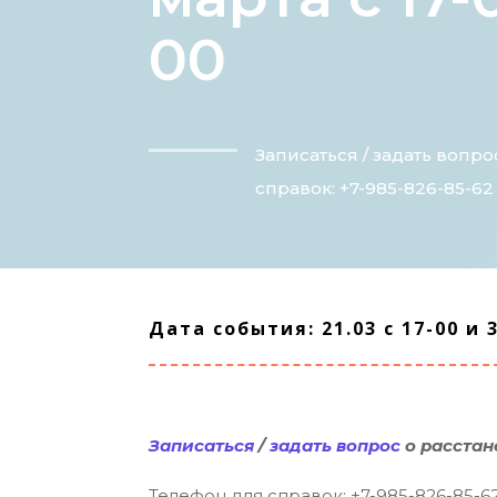
00
Записаться / задать вопр
справок: +7-985-826-85-62
Дата события: 21.03 с 17-00 и 3
Записаться
/
задать вопрос
о расстан
Телефон для справок: +7-985-826-85-6