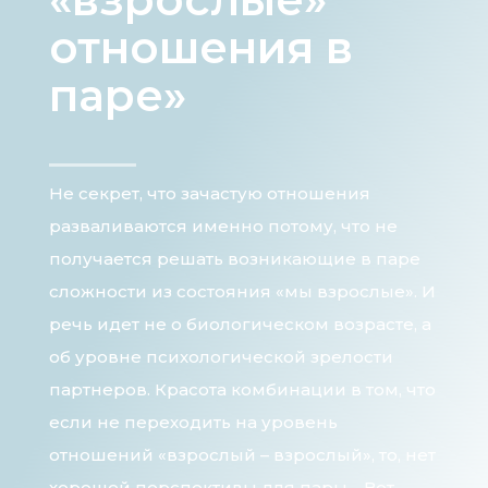
отношения в
паре»
Не секрет, что зачастую отношения
разваливаются именно потому, что не
получается решать возникающие в паре
сложности из состояния «мы взрослые». И
речь идет не о биологическом возрасте, а
об уровне психологической зрелости
партнеров. Красота комбинации в том, что
если не переходить на уровень
отношений «взрослый – взрослый», то, нет
хорошей перспективы для пары… Вот