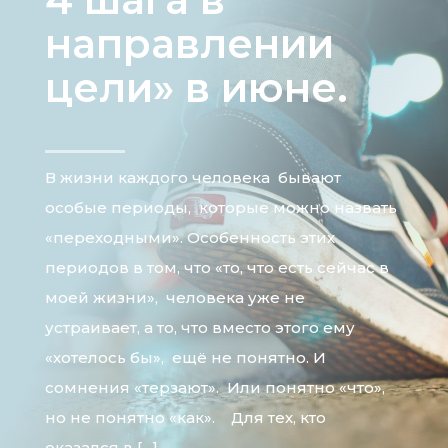
направлении
цели» в июне.
В жизни каждого человека бывают
особые периоды, которые можно назвать
«переходными». Особенность этих
периодов в том, что «то, что есть сейчас в
моей жизни», человека уже не
устраивает, а то, что вместо этого ему
«хотелось бы», ещё не понятно. И
сомнения «терзают». Или понятно «что»,
но не понятно «как». Для тех, кто
оказался в […]