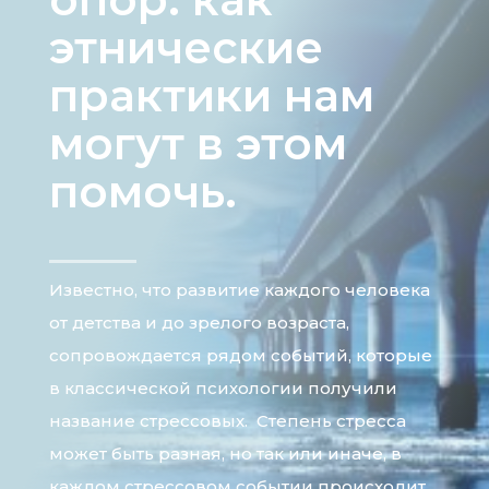
этнические
практики нам
могут в этом
помочь.
Известно, что развитие каждого человека
от детства и до зрелого возраста,
сопровождается рядом событий, которые
в классической психологии получили
название стрессовых. Степень стресса
может быть разная, но так или иначе, в
каждом стрессовом событии происходит