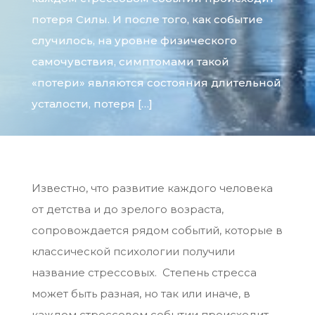
потеря Силы. И после того, как событие
случилось, на уровне физического
самочувствия, симптомами такой
«потери» являются состояния длительной
усталости, потеря […]
Известно, что развитие каждого человека
от детства и до зрелого возраста,
сопровождается рядом событий, которые в
классической психологии получили
название стрессовых. Степень стресса
может быть разная, но так или иначе, в
каждом стрессовом событии происходит