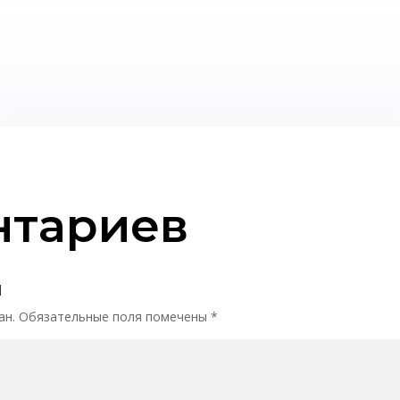
нтариев
й
ан.
Обязательные поля помечены
*