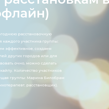
ффлайн)
огоднюю расстановочную
ля каждого участника группы:
аем эффективное, создаем
лей других городов или для
твовать очно, можно сделать
скайпу. Количество участников
едущая группы: Марина Билобрам
хотерапевт, расстановщик).