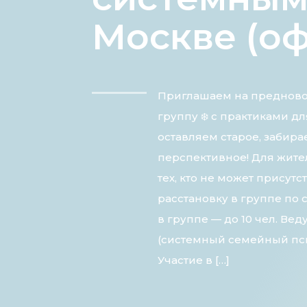
Москве (о
Приглашаем на преднов
группу ❄️ с практиками д
оставляем старое, забир
перспективное! Для жите
тех, кто не может присутс
расстановку в группе по 
в группе — до 10 чел. В
(системный семейный пси
Участие в […]