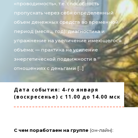
«проводимость», т.е. способность
пропускать через себя определенный
объем денежных средств во временной
период (месяц, год): диагностика и
упражнение на увеличение имеющегося
объёма; — практика на усиление
энергетической подвижности в
отношениях с деньгами […]
Дата события: 4-го января
(воскресенье) с 11.00 до 14.00 мск
С чем поработаем на группе
(он-лайн):